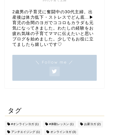
30代子育て主婦
2歳男の子育児に奮闘中の30代主婦。出
産後は体力低下・ストレスでどん底…▶︎
育児の合間のヨガでココロもカラダも元
気になってきました。わたしの経験をお
疲れ気味の子育てママに伝えたいと思い
ブログを始めました。少しでもお役に立
てましたら嬉しいです♡
＼ Follow me ／
タグ
#オンラインヨガ
(1)
#体験レッスン
(1)
お家ヨガ
(2)
アンチエイジング
(1)
オンラインヨガ
(3)