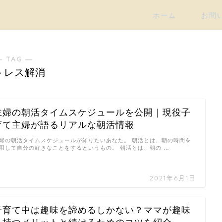
ホーム
お問
― TAG ―
トレス解消
主婦の朝活タイムスケジュールを公開｜現役子
育て主婦が語るリアルな朝活情報
婦の朝活タイムスケジュールが知りたいあなた。 朝活とは、朝の時間を
用して自分の好きなことをするというもの。 朝活とは、朝の …
2021年6月1日
子育て中は趣味を諦めるしかない？ママが趣味