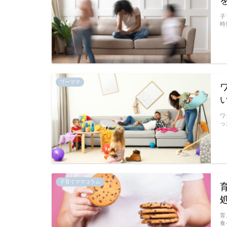
子
時
ワーママ
ワ
っ
子育てママコラム
育
食