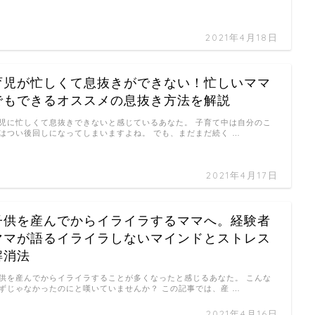
2021年4月18日
育児が忙しくて息抜きができない！忙しいママ
でもできるオススメの息抜き方法を解説
児に忙しくて息抜きできないと感じているあなた。 子育て中は自分のこ
はつい後回しになってしまいますよね。 でも、まだまだ続く …
2021年4月17日
子供を産んでからイライラするママへ。経験者
ママが語るイライラしないマインドとストレス
解消法
供を産んでからイライラすることが多くなったと感じるあなた。 こんな
ずじゃなかったのにと嘆いていませんか？ この記事では、産 …
2021年4月16日