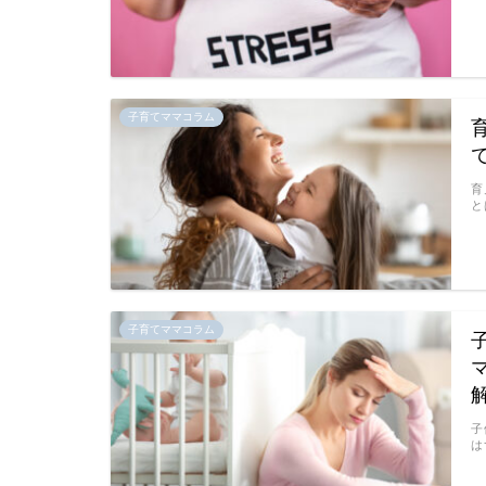
子育てママコラム
育
と
子育てママコラム
子
は