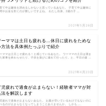
を持つメリットと続けるためのコツを紹介
育て中は趣味を諦めるしかないと思っているあなた。 子育て中は趣味に
間やお金を割くのが難しいですよね。 わたし自身、2歳の子 …
2021年5月28日
ワーママは土日も疲れる…休日に疲れをためな
い方法を具体例たっぷりで紹介
ーママは土日こそ疲れる！と感じているあなた。 ワーママの土日は溜ま
た家事を終わらせたり、子供を遊びに連れて行ったり。と、平日の疲 …
2021年4月20日
育児疲れで過食が止まらない！経験者ママが対
処法を解説します
児疲れで過食が止まらないあなた。 お腹が空いているわけでもないのに
べるのが止まらなくなってしまうことありませんか。 しかも …