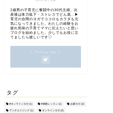
30代子育て主婦
2歳男の子育児に奮闘中の30代主婦。出
産後は体力低下・ストレスでどん底…▶︎
育児の合間のヨガでココロもカラダも元
気になってきました。わたしの経験をお
疲れ気味の子育てママに伝えたいと思い
ブログを始めました。少しでもお役に立
てましたら嬉しいです♡
＼ Follow me ／
タグ
#オンラインヨガ
(1)
#体験レッスン
(1)
お家ヨガ
(2)
アンチエイジング
(1)
オンラインヨガ
(3)