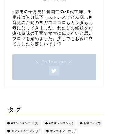
30代子育て主婦
2歳男の子育児に奮闘中の30代主婦。出
産後は体力低下・ストレスでどん底…▶︎
育児の合間のヨガでココロもカラダも元
気になってきました。わたしの経験をお
疲れ気味の子育てママに伝えたいと思い
ブログを始めました。少しでもお役に立
てましたら嬉しいです♡
＼ Follow me ／
タグ
#オンラインヨガ
(1)
#体験レッスン
(1)
お家ヨガ
(2)
アンチエイジング
(1)
オンラインヨガ
(3)